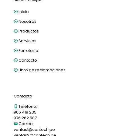
Inicio
Nosotros
Productos
Servicios
Ferretería
Contacto
Libro de reclamaciones
Contacto
Teléfono:
966 419 235
976 262 587
Correo:
ventas1@contech.pe
ventas2@contech.pe