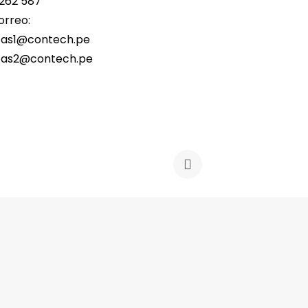
262 587
orreo:
tas1@contech.pe
tas2@contech.pe