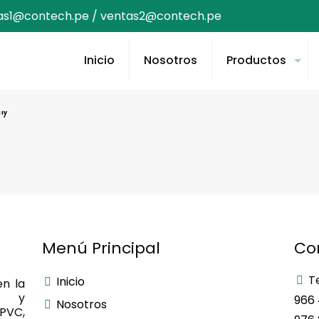
as1@contech.pe / ventas2@contech.pe
Inicio
Nosotros
Productos
Menú Principal
Co
T
Inicio
n la
n y
966 
Nosotros
PVC,