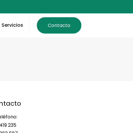
Servicios
Contacto
ntacto
eléfono:
419 235